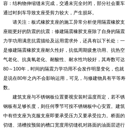
容：结构物伸缩缝未完成，交通未完全封闭，部分社会重车
通过时刹车导致支座受剪力较大，产生损坏。
请关注：板式橡胶支座的施工异常分析使用隔震橡胶支
座能更好的防震的抗震：修建隔震橡胶支座除了自身的隔震
力学功用满意抗震描绘及运用需求外，还具有以下长处：一
是修建隔震橡胶支座耐久性好，抗低周期疲惫功用、抗热空
气老化、抗臭氧老化、耐酸性、耐水性均较好，其寿数可达
80～100年，时间的隔震力学功用不会发作明显变化，也就
是说在80年之内不会影响运用，可见，与修建物具有平等寿
数。
建筑支座与不锈钢板位置要视安装时温度而定，若不锈
钢板有足够长度，则任何季节可按不锈钢板中心安置。建筑
中有些支座为克服支座即要承受压力又要承受拉力。桥面的
切缝、清槽按预留的槽口宽度用切缝机对路面的油面层进行