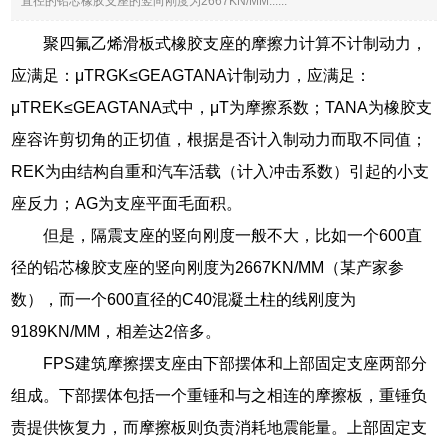
直径的铅芯橡胶支座的竖向刚度为2667KN/MM......
聚四氟乙烯滑板式橡胶支座的摩擦力计算不计制动力，
应满足：μTRGK≤GEAGTANA计制动力，应满足：
μTREK≤GEAGTANA式中，μT为摩擦系数；TANA为橡胶支
座容许剪切角的正切值，根据是否计入制动力而取不同值；
REK为由结构自重和汽车活载（计入冲击系数）引起的小支
座反力；AG为支座平面毛面积。
但是，隔震支座的竖向刚度一般不大，比如一个600直
径的铅芯橡胶支座的竖向刚度为2667KN/MM（某产家参
数），而一个600直径的C40混凝土柱的线刚度为
9189KN/MM，相差达2倍多。
FPS建筑摩擦摆支座由下部摆体和上部固定支座两部分
组成。下部摆体包括一个重锤和与之相连的摩擦板，重锤负
责提供恢复力，而摩擦板则负责消耗地震能量。上部固定支