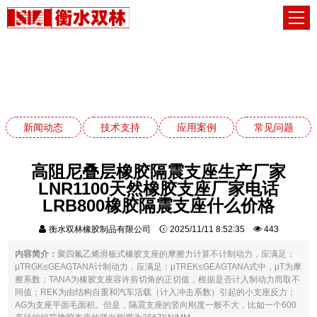
新闻动态
网站首页
新闻动态
新闻动态
技术支持
应用案例
常见问题
高阻尼叠层橡胶隔震支座生产厂家
LNR1100天然橡胶支座厂家电话
LRB800橡胶隔震支座什么价格
衡水双林橡胶制品有限公司
2025/11/11 8:52:35
443
内容简介：
聚四氟乙烯滑板式橡胶支座的摩擦力计算不计制动力，应满足：
μTRGK≤GEAGTANA计制动力，应满足：μTREK≤GEAGTANA式中，μT为摩
擦系数；TANA为橡胶支座容许剪切角的正切值，根据是否计入制动力而取不
同值；REK为由结构自重和汽车活载（计入冲击系数）引起的小支座反力；
AG为支座平面毛面积。但是，隔震支座的竖向刚度一般不大，比如一个600