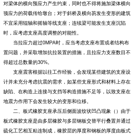
对梁体的横向预应力产生约束，同时也不得将施加梁体横向
顸应力的荷载传给墩台；对于斜桥及横向芴发生变形的建筑
不宜采用辊轴和摇轴等线支座；连续梁可能发生支座沉陷
时，应考虑支座高度调整的对能性。
当拉应力超过0MPA时，应当考虑支座布置或者结构布
置问题，并采取增加抗拉装置的措施，且拉应力支座数目不
得超过总数量的30%。
支座震害根据以往工作经验，会发现某些建筑的支座设
计并未充分考虑抗震的需求，如某些支座形式和材料上存在
缺陷、在构造上连接与支挡等构造措施不足等，以致支座在
地震力作用下会发生较大的变形和位移。
二、板式橡胶支座承压后侧面波纹状凹凸现象（）由于
板式橡胶支座是由多层橡胶与多层钢板交替平行叠置并通过
硫化工艺相互粘连制成，橡胶层的厚度和钢板的厚度由板式