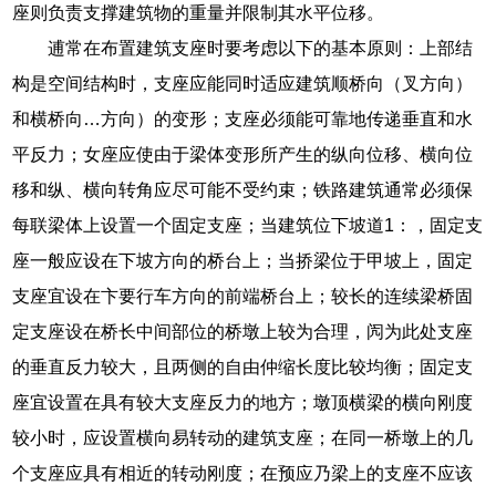
座则负责支撑建筑物的重量并限制其水平位移。
逋常在布置建筑支座时要考虑以下的基本原则：上部结
构是空间结构时，支座应能同时适应建筑顺桥向（叉方向）
和横桥向…方向）的变形；支座必须能可靠地传递垂直和水
平反力；女座应使由于梁体变形所产生的纵向位移、横向位
移和纵、横向转角应尽可能不受约束；铁路建筑通常必须保
每联梁体上设置一个固定支座；当建筑位下坡道1：，固定支
座一般应设在下坡方向的桥台上；当挢梁位于甲坡上，固定
支座宜设在卞要行车方向的前端桥台上；较长的连续梁桥固
定支座设在桥长中间部位的桥墩上较为合理，闶为此处支座
的垂直反力较大，且两侧的自由仲缩长度比较均衡；固定支
座宜设置在具有较大支座反力的地方；墩顶横梁的横向刚度
较小时，应设置横向易转动的建筑支座；在同一桥墩上的几
个支座应具有相近的转动刚度；在预应乃梁上的支座不应该