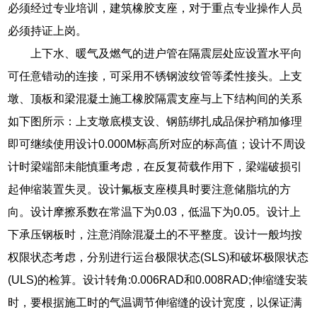
必须经过专业培训，建筑橡胶支座，对于重点专业操作人员
必须持证上岗。
上下水、暖气及燃气的进户管在隔震层处应设置水平向
可任意错动的连接，可采用不锈钢波纹管等柔性接头。上支
墩、顶板和梁混凝土施工橡胶隔震支座与上下结构间的关系
如下图所示：上支墩底模支设、钢筋绑扎成品保护稍加修理
即可继续使用设计0.000M标高所对应的标高值；设计不周设
计时梁端部未能慎重考虑，在反复荷载作用下，梁端破损引
起伸缩装置失灵。设计氟板支座模具时要注意储脂坑的方
向。设计摩擦系数在常温下为0.03，低温下为0.05。设计上
下承压钢板时，注意消除混凝土的不平整度。设计一般均按
权限状态考虑，分别进行运台极限状态(SLS)和破坏极限状态
(ULS)的检算。设计转角:0.006RAD和0.008RAD;伸缩缝安装
时，要根据施工时的气温调节伸缩缝的设计宽度，以保证满