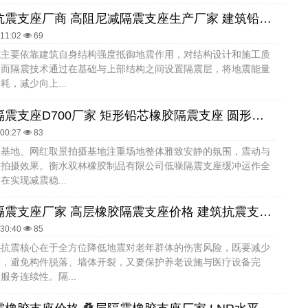
建筑橡胶抗震支座厂商 高阻尼减隔震支座生产厂家 建筑铅芯叠层隔震支座源头工厂
:11:02
69
式主要依靠建筑自身结构强度抵御地震作用，对结构设计和施工质
。而隔震技术通过在基础与上部结构之间设置隔震层，将地震能量
耗，减少向上...
LNR橡胶隔震支座D700厂家 矩形铅芯橡胶隔震支座 圆形铅芯隔震支座厂家电话
:00:27
83
影基地、网红取景拍摄基地注重场地整体雅致安静的氛围，震动与
响拍摄效果。衡水双林橡胶制品有限公司低噪隔震支座缓冲运作全
在实现减震稳...
建筑结构隔震支座厂家 高层橡胶隔震支座价格 建筑抗震支座定制源头工厂
:30:40
85
心抗震核心在于全方位降低地震对老年群体的伤害风险，既要减少
度，避免构件脱落、墙体开裂，又要保护养老设施与医疗设备完
服务连续性。隔...