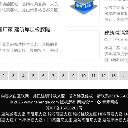
等功能区域，空间布局复杂、人员
安居才能乐
有较高要求。凉山州普格县部分区
水双林橡胶
提升，为同类
高阻尼隔震支座多少钱 LNR(H)支座厂家 建筑厚层橡胶隔震支座
2026/6/30 9
将覆盖南城片区大量老年居民的养
桥梁工程：
群众常见病诊疗、慢病复查、基础
该桥梁跨度
能力与独特的
2
3
4
5
6
7
8
9
10
11
12
13
内容来自互联网，并已注明转载来源，若有涉及侵权，请联系0318-6666
© 2026 www.hshengle.com 版权所有 网站设计：
青禾网络
冀ICP备16028262号
座
建筑减震支座
高阻尼支座
铅芯隔震支座
铅芯橡胶支座
HDR隔震支座
L
S隔震支座
FPS摩擦摆支座
HDR高阻尼支座
建筑高阻尼支座
建筑摩擦摆支