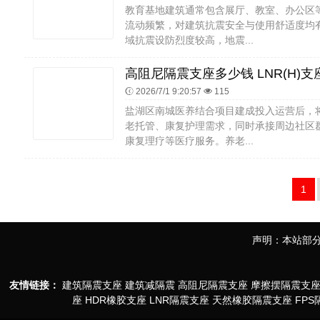
教育基地建筑通常包含展厅、教室、办公区
流动频繁，对建筑抗震安全与使用舒适度均
域抗震设防烈度较高，地震...
2026/7/1 9:20:57
115
盐湖区南城医养结合项目建成投入运营后，
老托管、康复护理需求，同时承接周边社区
康复理疗等医疗服务。养老...
1
声明：本站部分
友情链接：
建筑隔震支座
建筑减隔震
高阻尼隔震支座
摩擦摆隔震支
座
HDR橡胶支座
LNR隔震支座
天然橡胶隔震支座
FP