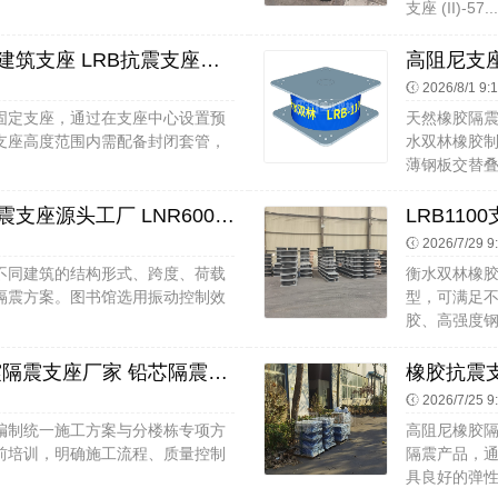
支座 (II)-57..
LNR800天然橡胶隔震支座 高阻尼建筑支座 LRB抗震支座源头工厂
高阻尼支座
2026/8/1 9:
固定支座，通过在支座中心设置预
天然橡胶隔
支座高度范围内需配备封闭套管，
水双林橡胶制
薄钢板交替叠
LNR900天然橡胶支座厂家 橡胶隔震支座源头工厂 LNR600橡胶支座生产加工
2026/7/29 9
不同建筑的结构形式、跨度、荷载
衡水双林橡
隔震方案。图书馆选用振动控制效
型，可满足
胶、高强度钢
橡胶隔震支座报价表 建筑铅芯隔震隔震支座厂家 铅芯隔震隔震支座生产厂家
2026/7/25 9
编制统一施工方案与分楼栋专项方
高阻尼橡胶隔
前培训，明确施工流程、质量控制
隔震产品，
具良好的弹性