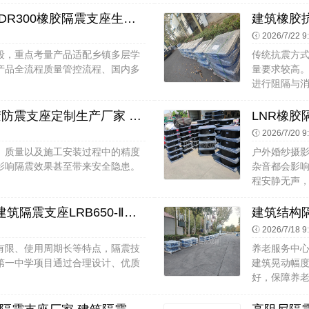
建筑铅芯橡胶防震支座源头工厂 HDR300橡胶隔震支座生产厂家 LNR橡胶隔震支座D420什么价格
2026/7/22 9
段，重点考量产品适配乡镇多层学
传统抗震方
产品全流程质量管控流程、国内多
量要求较高
进行阻隔与消
楼梯隔震支座多少钱 建筑铅芯橡胶防震支座定制生产厂家 建筑减震橡胶支座什么价格
2026/7/20 9
、质量以及施工安装过程中的精度
户外婚纱摄
影响隔震效果甚至带来安全隐患。
杂音都会影
程安静无声，
建筑隔震支座LRB600-Ⅱ生产厂家 建筑隔震支座LRB650-Ⅱ源头工厂 HDR1100高阻尼支座
2026/7/18 9
有限、使用周期长等特点，隔震技
养老服务中
第一中学项目通过合理设计、优质
建筑晃动幅
好，保障养老