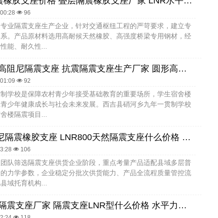
高阻尼隔震橡胶支座价格 叠层隔震橡胶支座厂家 LNR水平分散形橡胶隔震支座
:00:28
96
为专业隔震支座生产企业，针对交通枢纽工程的严苛要求，建立专
体系。产品原材料选用高耐候天然橡胶、高强度桥梁专用钢材，经
性能、耐久性...
HDR1400高阻尼隔震支座 抗震隔震支座生产厂家 圆形高阻尼橡胶隔震支座的价格
:01:09
92
贯制学校是保障农村青少年接受基础教育的重要场所，学生宿舍楼
系青少年健康成长与社会未来发展。西吉县硝河乡九年一贯制学校
舍楼隔震项目...
HDR高阻尼隔震橡胶支座 LNR800天然隔震支座什么价格 HDR900高阻尼隔震支座厂家电话
23:28
106
理团队筛选隔震支座供货企业阶段，重点考量产品适配县域多层普
楼的力学参数，企业稳定分批次供货能力、产品全流程质量管控流
县域托育机构...
HDR1000隔震支座厂家 隔震支座LNR型什么价格 水平力分散力型LNR隔震支座厂家
12:24
118