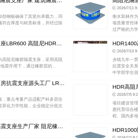
隔震支座的源头工厂 HDR600橡胶隔震支座厂家 建筑隔震支座HDR
2026/7/11 9
加劲钢板确保了其竖向承载力，同
衡水双林作
须符合厚度与材质标准，并经过除
项质量管控
过严格的力学
隔震支座LNR生产厂家 建筑隔震支座LBR600 高阻尼HDR隔震支座厂家电话
2026/7/10 9
1.2 作为高阻尼橡胶隔震支座，采用高阻
乡镇九年一
地震作用下，通过橡胶层的...
抗震安全关
中学部学生宿
建筑隔震支座厂生产厂家 钢结构厂房抗震支座源头工厂 LRB橡胶隔震支座500(II型)生产厂家
2026/7/5 9:
段，重点考量产品适配产科多层住
项目建设管
差异化力学性能，企业稳定分批次
惠托育综合
程、国内多地
建筑抗震固定支座厂家 民用建筑隔震支座生产厂家 阻尼橡胶隔震支座什么价格
2026/7/2 9: