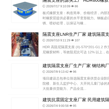
2026/7/17 9:10:09
86
板式橡胶支座：构造简单、价格经济，内部
时橡胶层提供必要的水平变形能力。钢板必
锈、喷砂处理，以保证与橡...
2026/7/10 9:11:29
107
HDR 高阻尼隔震支座 (II)-570*201-G
尼橡胶材料，等效阻尼比可达 12% 以上，在
2026/7/9 9:13:42
96
项目建设总包单位筛选隔震支座供货企业阶
院楼、新生儿监护中心、大开间儿童门诊的
大批量供货能力、产品全流...
2026/7/4 9:00:58
95