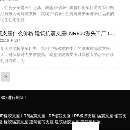
业，住房安全是民生之基。城盛府保障性租赁住房项目通过采用衡
制品有限公司隔震支座，实现了保障性住房抗震安全与居住品质的
民生住宅项目...
建筑减隔震支座什么价格 建筑抗震支座LNR800源头工厂 LRB1500铅芯隔震支座生产厂家
:23:10
127
在某大跨度桥梁项目中，采用了衡水双林生产的摩擦摆隔震支座。
较大，对位移能力要求较高。摩擦摆隔震支座以其较大的水平位移
耗能方式，为...
807进行删除！
NR橡胶支座
LRB隔震支座
LRB铅芯支座
LRB橡胶支座
隔震支座
铅芯支
座
橡胶隔震支座
建筑铅芯支座
建筑橡胶支座
建筑阻尼器