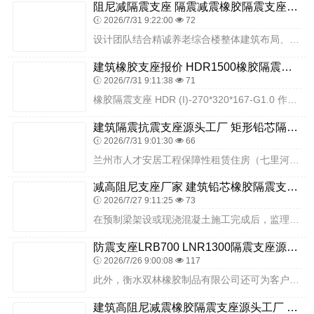
阻尼减隔震支座 隔震减震橡胶隔震支座厂家 LNR600橡胶支座厂家
2026/7/31 9:22:00
72
设计团队结合精诚养老综合楼整体建筑布局、功能分区、荷载分布特点，依托衡水双林隔震支座的产品参数，开展精细化分区隔震设计。针对养老居住房间、休息室等人员长期停留的...
建筑橡胶支座报价 HDR1500橡胶隔震支座生产厂家 建筑铅芯橡胶隔震支座定制
2026/7/31 9:11:38
71
橡胶隔震支座 HDR (I)-270*320*167-G1.0 作为矩形高阻尼橡胶隔震支座的一种，以其特定的尺寸与性能参数，适用于多种建筑与桥梁工程场景。该型号...
建筑隔震抗震支座源头工厂 矩形铅芯隔震支座厂家 水平力分散力型橡胶隔震支座源头工厂
2026/7/31 9:01:30
66
兰州市人才安居工程保障性租赁住房（七里河区工林路段）项目的建成投用，有效扩充了当地保障性住房房源，切实解决了辖区内各类人才、新市民的住房难题，完善了城市民生安居...
减高阻尼支座厂家 建筑铅芯橡胶隔震支座LRB1100-220源头工厂 LRB1500支座生产厂家
2026/7/27 9:11:25
73
在预制梁架设或现浇混凝土施工完成后，监理单位应重点核查支座的临时固定装置是否已拆除、梁底是否存在残留杂物、支座防尘保护装置是否安装到位等关键项目。综上所述，衡水...
防震支座LRB700 LNR1300隔震支座源头工厂 LNR1200橡胶隔震支座生产加工
2026/7/26 9:00:08
117
此外，衡水双林橡胶制品有限公司还可为客户提供产品咨询、技术支持、安装指导等服务，根据项目的具体情况，为客户提供合适的隔震解决方案，确保支座的正确使用与安装。公司...
建筑高阻尼减震橡胶隔震支座源头工厂 抗震橡胶隔震支座工厂厂家 建筑橡胶隔震支座LNR源头工厂