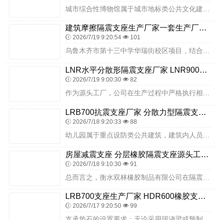
城市综合性博物馆属于城市地标类公共文化建筑，馆内收藏大量文物展品，建筑内部常年接待各地参观群众，文物展品对于环境震动十分敏感，同时参观人群覆盖老人、孩童等避险能...
建筑摩擦隔震支座生产厂家一套生产厂家 建筑橡胶减震支座厂家 LNR型橡胶隔震支座厂家
2026/7/19 9:20:54
101
乌鲁木齐市第十三中学华瑞街校区项目，结合中学教学楼、实验楼、办公楼等不同功能建筑的结构形式、荷载分布及抗震设防目标，分类设计隔震方案，合理选用隔震支座型号并优化...
LNR水平分散形隔震支座厂家 LNR900支座厂家电话 HDR橡胶隔震支座多少钱
2026/7/19 9:00:30
82
作为源头工厂，公司在生产过程中严格执行相关工艺要求，从原材料采购到成品出厂，建立了完善的质量控制体系。金属构件采用高强度钢材，经过数控加工设备精准加工，关键部位...
LRB700抗震支座厂家 分散力型隔震支座生产厂家 LRB1500铅芯支座厂家
2026/7/18 9:20:33
88
幼儿园属于重点设防类公共建筑，建筑内人员均为自我防护能力较弱的幼儿，日常活动密集，室内玩具、教具、床铺、餐具等物品摆放繁多，建筑抗震性能直接关系全体师幼的生命安...
房屋减震支座 分层橡胶隔震支座源头工厂 铅芯隔震支座(LRB)什么价格
2026/7/18 9:10:30
91
总而言之，衡水双林橡胶制品有限公司在隔震支座领域深耕多年，以严苛的原材料选择、精细的生产工艺管控、完善的质量检测体系、丰富的产品类型、专业的技术服务，打造高品质...
LRB700支座生产厂家 HDR600橡胶支座 铅芯减震支座生产厂家
2026/7/17 9:20:50
99
支承垫石的设置要求：无论采用现浇梁或预制梁施工工艺，亦或是安装各类板式橡胶支座、盆式橡胶支座，墩台顶均需设置支承垫石 —— 这是保障支座施工质量、便于支座安装调...