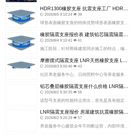
HDR1300橡胶支座 抗震支座工厂 HDR1000高阻尼支座厂家
2026/8/5 9:10:24
39
球形表面橡胶支座的特殊优势球形表面橡胶支座（含圆板式球形支座）除具备普通支座的竖向承重、水平位移功能外，核心优势在于：受力扩散能力：梁端作用力通过球形表面橡胶层...
橡胶隔震支座报价表 建筑铅芯隔震隔震支座厂家 铅芯隔震隔震支座生产厂家
2026/8/4 9:10:41
41
施工阶段，针对两栋建筑同步施工的特点，编制统一施工方案与分楼栋专项方案，组建专业施工团队，开展技术交底与岗前培训，明确施工流程、质量控制要点、安全操作规程及验收...
摩擦摆式隔震支座 LNR天然橡胶支座 LRB橡胶隔震支座1400厂家
2026/8/3 9:00:46
43
社区养老服务中心、日间照料中心等养老服务建筑，主打安静舒适的居住休养氛围，衡水双林橡胶制品有限公司打造的隔震支座减震效果柔和，可有效隔绝外界道路通行、社区活动产...
铅芯叠层橡胶隔震支座什么价格 LNR隔震支座700 抗震减震支座源头工厂
2026/8/2 9:30:35
56
该型号支座的性能特点突出，首先是具有稳定的滞回性能和优异的耐久性，在温度、长期载荷等影响因素下，仍能保持较高的性能稳定性。其次，在大震作用下不会发生明显损伤，减...
LNR隔震支座报价 房屋建筑抗震橡胶隔震支座 HDR1000高阻尼支座
2026/8/2 9:20:29
57
养老服务中心建筑全年不间断运营，内部环境存在水汽、清洁用品等介质，建筑使用年限久，长期有人员、设备荷载作用，且养老场所对环境品质要求较高，因此隔震支座的耐久性能...