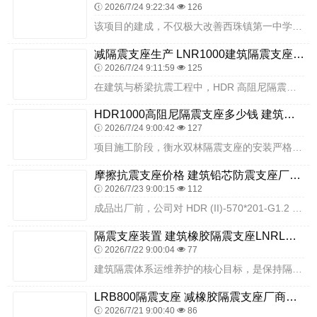
2026/7/24 9:22:34
126
该项目的建成，不仅极大改善西珠镇第一中学的办学条件，提升边疆校园建筑抗震安全能力，也为新疆高烈度设防区域同类边疆中小学建筑隔震技术应用提供了标杆范例。衡水双林橡...
减隔震支座生产 LNR1000建筑隔震支座生产厂家 隔震支座LRB多少钱
2026/7/24 9:11:59
125
在建筑与桥梁抗震工程中，HDR 高阻尼隔震支座 (II)-570*201-G1.2 作为 II 型高阻尼隔震支座的重要型号，以其特定的尺寸与性能参数，适用于多种...
HDR1000高阻尼隔震支座多少钱 建筑高性能橡胶隔震支座厂家 方形隔震支座什么价格
2026/7/24 9:00:42
127
项目施工阶段，衡水双林隔震支座的安装严格遵循山区职业高中建筑施工规范、隔震专项方案及温带气候质量验收标准执行。施工准备阶段，技术团队针对实训楼、教学楼、宿舍楼、...
摩擦抗震支座价格 建筑铅芯防震支座厂商源头工厂 建筑减震支座
2026/7/23 9:00:15
112
成品出厂前，公司对 HDR (II)-570*201-G1.2 支座进行全面检测。检测项目包括竖向承载力、水平变形性能、阻尼性能、耐老化性能、环保性能等，检测设...
隔震支座装置 建筑橡胶隔震支座LNRLRB源头工厂 LRB隔震支座800(II型)厂家
2026/7/22 9:00:04
77
建筑隔震体系运维养护的核心目标，是保持隔震支座性能稳定、隔震层状态完好、结构受力正常，确保地震发生时隔震体系能够正常发挥作用。运维养护工作遵循“预防为主、定期巡...
LRB800隔震支座 减橡胶隔震支座厂商生产厂家 LRB隔震支座1400源头工厂
2026/7/21 9:00:40
86