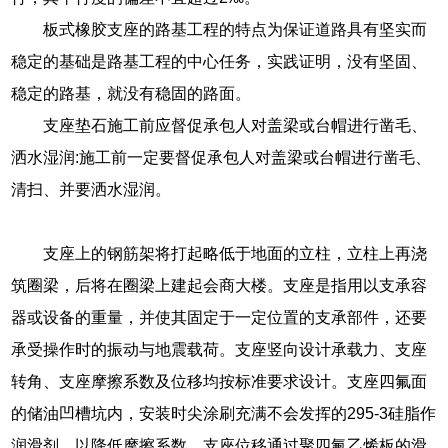
板式橡胶支座的路基工程的特点为保证道路具有坚实而
稳定的基础是路基工程的中心任务，实践证明，没有坚固、
稳定的路基，就没有稳固的路面。
支座垫石施工前应督促承包人对盖梁或台帽进行凿毛、
洒水湿润:施工前一定要督促承包人对盖梁或台帽进行凿毛、
清扫、并要洒水湿润。
支座上的钢筋架将打起略低于地面的立柱，立柱上再浇
筑圈梁，后将在圈梁上建起会商大楼。支座是指用以支承容
器或设备的重量，并使其固定于一定位置的支承部件，还要
承受操作时的振动与地震载荷。支座竖向设计承载力、支座
转角、支座摩擦系数及位移均按标准要求设计。支座四氟面
的储油凹槽坑内，安装时尖涂刷充满不会发挥的295-3硅脂作
润滑剂，以降低摩擦系数。支座位移通过聚四氟乙烯板的滑