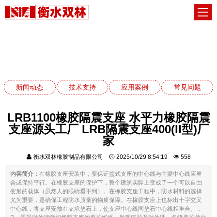
新闻动态
网站首页
新闻动态
新闻动态
技术支持
应用案例
常见问题
LRB1100橡胶隔震支座 水平力橡胶隔震
支座源头工厂 LRB隔震支座400(II型)厂
家
衡水双林橡胶制品有限公司
2025/10/29 8:54:19
558
内容简介：
在橡胶支座安装中，要保证盆式支座的中心线与主梁中心线应重
合或保持平行。在橡胶支座的保护下，整个建筑实际上变成了一个可以自由
变形的载体（虽然人的眼睛看不到）。在橡胶支座工程中，防水材料的选择
尤为重要，是确保工程防水质量的物质保障。在橡胶支座上也标出十字交叉
中心线，将支座安放在支承垫石上，使支座中心线同垫石中心线相重合。，