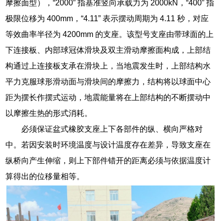
摩擦面型），“2000” 指基准竖向承载力为 2000kN，“400” 指
极限位移为 400mm，“4.11” 表示摆动周期为 4.11 秒，对应
等效曲率半径为 4200mm 的支座。该型号支座由带球面的上
下连接板、内部球冠体滑块及双主滑动摩擦面构成，上部结
构通过上连接板支承在滑块上，当地震发生时，上部结构水
平力克服球形滑动面与滑块间的摩擦力，结构将以球面中心
距为摆长作摆式运动，地震能量将在上部结构的不断摆动中
以摩擦生热的形式消耗。
必须保证盆式橡胶支座上下各部件的纵、横向严格对
中。若因安装时环境温度与设计温度存在差异，导致支座在
纵桥向产生伸缩，则上下部件错开的距离必须与依据温度计
算得出的位移量相等。