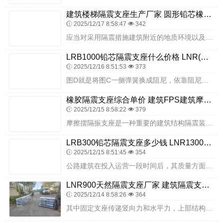
建筑楼梯隔震支座生产厂家 圆形铅芯橡胶隔震支座 LNR系列水平分散型橡胶支座
2025/12/17 8:58:47
342
应当对采用隔震措施建筑附近的地质环境以及建筑地基进行科学地研究和勘测，隔震建筑附近应当具有较为坚实的地质条件。橡胶层：作为支座的主要减震元件，能够吸收和分散地震...
LRB1000铅芯隔震支座什么价格 LNR(H)D370*127隔震支座厂家 建筑减震隔震支座工厂
2025/12/16 8:51:53
373
图D就是将图C一侧弹簧换成阻尼，依靠阻尼的耗能作用将房屋的简谐振（震）动的幅度逐渐减小，直至停止，这样既起到隔离地震的作用又限制了结构的过大水平位移，同时还可以...
橡胶隔震支座综合单价 建筑FPS建筑摩擦摆支座生产厂家 J4Q铅芯橡胶隔震支座源头工厂
2025/12/15 8:58:22
379
摩擦摆隔振支座是一种重要的建筑结构隔震装置，具有显著的抗震效果和应用价值。什么是隔震技术？为什么采用了隔震技术后的建筑在地震中所遭受的地震作用明显降低？下面我们...
LRB300铅芯隔震支座多少钱 LNR1300隔震支座生产厂家 减隔震橡胶支座多少钱
2025/12/15 8:51:45
354
公路建筑在投入运营一段时间后，其质量方面的缺陷也开始显露出来，而支座问题作为建筑工程中的一种常见早期病害，也开始引起人们的重视。固定橡胶支座的应按如下要求布置：...
LNR900天然隔震支座厂家 建筑隔震支座什么价格 LNR800橡胶隔震支座源头工厂
2025/12/14 8:58:26
364
其中固定支座传递竖向力和水平力，上部结构在支座处能自由转动但不能水平移动；活动支座则只传递竖向力，上部结构在支座处既能自由转动又能水平移动。采用焊接时，应防止烧...