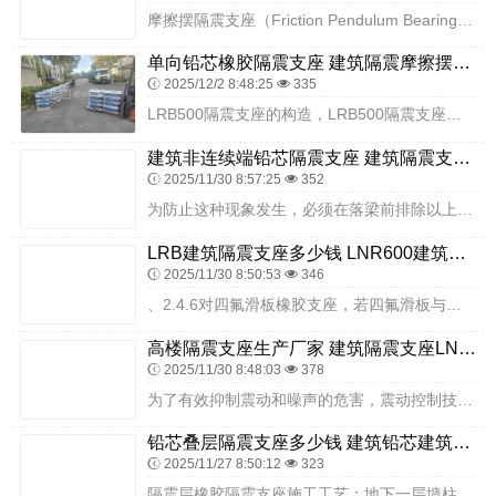
摩擦摆隔震支座（Friction Pendulum Bearing，简称FPB）是一种先进的隔震装置，它基于钟摆原理和摩擦耗能机制来减少建筑物或桥梁在地震等外部...
单向铅芯橡胶隔震支座 建筑隔震摩擦摆支座源头工厂 隔震橡胶支座的厂家电话
2025/12/2 8:48:25
335
LRB500隔震支座的构造，LRB500隔震支座由以下几个部分组成：微谱提供橡胶支座配方检测，三元乙丙橡胶、顺丁橡胶、丙烯酸酯橡胶、丁苯橡胶鉴定检测，橡胶脱模剂...
建筑非连续端铅芯隔震支座 建筑隔震支座厂家哪家好 高层隔震橡胶支座报价
2025/11/30 8:57:25
352
为防止这种现象发生，必须在落梁前排除以上不利因素，对于滑板支座的施工，一定要依据相关规范用棉丝沾丙酮或酒精擦干净摩擦表面，将板式橡胶支座上的贮油槽内注满指定的硅...
LRB建筑隔震支座多少钱 LNR600建筑隔震支座 建筑隔震支座LRB1200生产厂家
2025/11/30 8:50:53
346
、2.4.6对四氟滑板橡胶支座，若四氟滑板与不锈钢板接触面间发现进入泥沙或硅脂油干涸时要及时清扫，并注入新的硅脂油。通过调整梁体各部标高、增加斜垫块等技术措施解...
高楼隔震支座生产厂家 建筑隔震支座LNR700厂家 高阻尼橡胶隔震支座HDR源头工厂
2025/11/30 8:48:03
378
为了有效抑制震动和噪声的危害，震动控制技术被广泛研究和应用。所谓的震动控制就是在设计或安装中采取措施，以控制设备、系统所承受的震动，把设备及系统的震动强度控制在...
铅芯叠层隔震支座多少钱 建筑铅芯建筑隔震支座源头工厂 建筑抗震式橡胶隔震支座定制源头工厂
2025/11/27 8:50:12
323
隔震层橡胶隔震支座施工工艺：地下一层墙柱模板拆除→支墩、梁底模模板支设→支墩主筋绑扎→部分箍筋绑扎→焊控制埋板标高的钢筋棍→安装下预埋板→调整下预埋板的位臵并简...