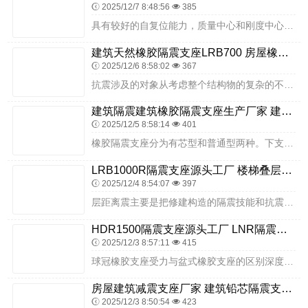
2025/12/7 8:48:56
385
具有较好的自复位能力，质量中心和刚度中心重合，可消除结构因质心和刚心偏心而导致的扭转影响。由于其结构的特性，当板式橡胶支座受到垂直荷载的时候，在橡胶层厚度不同的...
建筑天然橡胶隔震支座LRB700 房屋橡胶隔震支座生产厂家 建筑用橡胶支座多少钱
2025/12/6 8:58:02
367
抗震涉及的对象从考虑整个结构物的复杂的不明确的抗震措施转变为只考虑隔震装置，简单明了。结构物本身与一般非地震区的做法无疑，设计施工大大简化。地震隔离系统的周期不...
建筑隔震建筑橡胶隔震支座生产厂家 建筑摩擦隔震支座生产厂家一套厂家 抗震支座商家
2025/12/5 8:58:14
401
橡胶隔震支座分为有芯型和普通型两种。下支墩生根于下层框架柱上，在下支墩顶面预埋带有预埋锚筋和预埋螺栓套筒的下预埋板，橡胶隔震支座通过高强聚四氟乙烯支座（滑动支座...
LRB1000R隔震支座源头工厂 楼梯叠层橡胶隔震支座厂家电话 LNR1500支座源头工厂
2025/12/4 8:54:07
397
层距离震主要是把修建构造的隔震技能和抗震技能联系在一起，并在修建构造上设备可以减震耗能的设备，然后削弱地震发作时的能量传达，并能屡次重复的吸收能量波，进一步下降...
HDR1500隔震支座源头工厂 LNR隔震支座800(II型) 隔震支座多少钱一套
2025/12/3 8:57:11
415
球冠橡胶支座受力与盆式橡胶支座的区别深度解析:球冠橡胶支座受力情况如何？球冠圆板式橡胶支座在平面上各向同性，并以其球冠调节受力状况。隔震技术是通过在上部结构与下...
房屋建筑减震支座厂家 建筑铅芯隔震支座LRB源头工厂 建筑隔震减震橡胶隔震支座生产厂家
2025/12/3 8:50:54
423