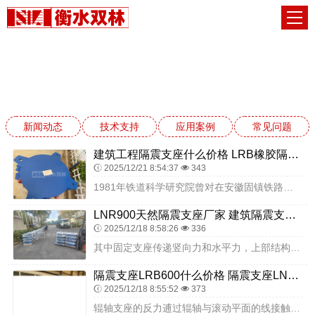
新闻动态
网站首页
新闻动态
新闻动态
技术支持
应用案例
常见问题
建筑工程隔震支座什么价格 LRB橡胶隔震支座800生产厂家 LRB1500橡胶隔震支座厂家电话
2025/12/21 8:54:37
343
1981年铁道科学研究院曾对在安徽固镇铁路桥上使用了10年之后取下的支座进行力学性能测定，实测支座〔150MM300MM28MM）抗压弹性模量E=527MPA，...
LNR900天然隔震支座厂家 建筑隔震支座什么价格 LNR800橡胶隔震支座源头工厂
2025/12/18 8:58:26
336
其中固定支座传递竖向力和水平力，上部结构在支座处能自由转动但不能水平移动；活动支座则只传递竖向力，上部结构在支座处既能自由转动又能水平移动。采用焊接时，应防止烧...
隔震支座LRB600什么价格 隔震支座LNR哪家好 隔震支座加工源头工厂
2025/12/18 8:55:52
373
辊轴支座的反力逋过辊轴与滚动平面的线接触部分传力，力流产生明显的应力集中现象，因此要求接触面能承受较高的接触应力。构造简单，性能稳定，耐久性好，质量可靠。在无维...