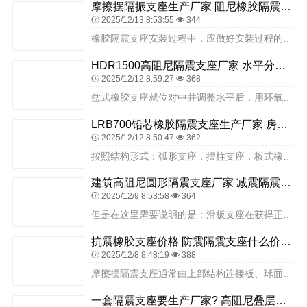
摩擦摆隔振支座生产厂家 阻尼橡胶隔震支座 LRB隔震支座1100
2025/12/13 8:53:55
344
橡胶隔震支座安装过程中，应做好安装过程的施工记录，上部结构施工过程中，每完成一层应做一次橡胶隔震支座竖向变形观测。安装质量是支座使用寿命的重要影响因素，因此在安...
HDR1500高阻尼隔震支座厂家 水平分散型橡胶支座厂家电话 组合隔震支座
2025/12/12 8:59:27
368
盆式橡胶支座就位对中并调整水平后，用环氧砂浆或高标号砂浆灌注地脚螺栓孔及盆式橡胶支座底板垫层。待砂浆硬化后拆除调整支座水平用的垫块，并用环氧砂浆填满垫块位置，环...
LRB700铅芯橡胶隔震支座生产厂家 房屋建筑抗震橡胶隔震支座厂家 隔震支座LRB型源头工厂
2025/12/12 8:50:47
362
按照结构形式：弧形支座，摆柱支座，板式橡胶支座，限位型板式橡胶支座，球冠圆板式橡胶支座，盆式橡胶支座，减震支座等。不同的建筑上要使用不同类型的橡胶支座或型号的橡...
建筑高阻尼圆形隔震支座厂家 减震隔震支座源头工厂 摩擦摆隔震支座FPS-Ⅱ-8000-200源头工厂
2025/12/9 8:53:58
364
但是在这里需要说明的是：滑板支座在获得正确的安装后也会有小的剪切变形，其变形量可通过下列公式计算得出。为防止支座产生过大的剪切变形，支座安装好选择在气温相当于全...
抗震橡胶支座价格 防震隔震支座什么价格 铅芯橡皮支座什么价格
2025/12/8 8:48:19
388
摩擦摆隔震支座通常由上部结构连接板、球面滑动层、摩擦材料、复位装置和下部结构连接板等部分组成。当地震发生时，上部结构相对于下部结构产生水平位移，球面滑动层开始滑...
一套隔震支座要生产厂家? 高阻尼叠层橡胶隔震支座多少钱 LRB1500铅芯支座源头工厂